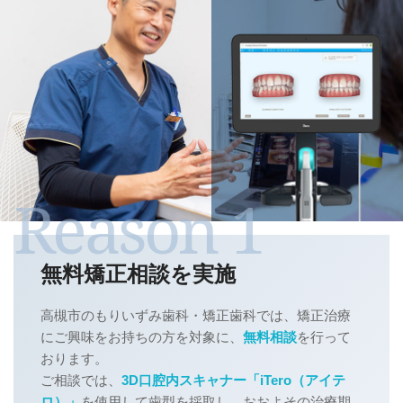
無料矯正相談を実施
高槻市のもりいずみ歯科・矯正歯科では、矯正治療
にご興味をお持ちの方を対象に、
無料相談
を行って
おります。
ご相談では、
3D口腔内スキャナー「iTero（アイテ
ロ）」
を使用して歯型を採取し、おおよその治療期